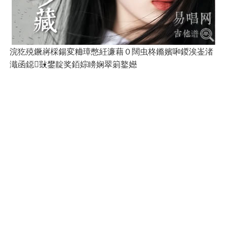
浣犵殑鐝嶈棌鍚変粬璋憋紝濂藉０闊虫柊鏅嬪啝鍐涘崟渚
濈函鐚敱鐢靛奖銆婃矏娴翠箣鐜嬨