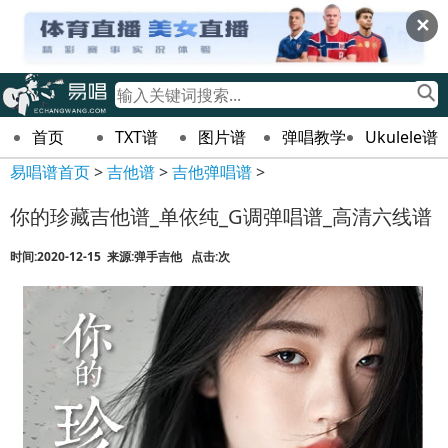
✕
首页
TXT谱
图片谱
弹唱教学
Ukulele谱
易唱谱首页
>
吉他谱
>
吉他弹唱谱
>
你的珍藏吉他谱_单依纯_G调弹唱谱_高清六线谱
时间:2020-12-15 来源:弹手吉他 点击:
次