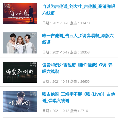
自以为吉他谱_刘大壮_吉他版_高清弹唱
六线谱
日期：
2021-10-20
点击：
13470
唯一吉他谱_告五人_C调弹唱谱_原版六
线谱
日期：
2021-10-19
点击：
39353
偏爱和例外吉他谱_烟(许佳豪)_G调_弹
唱六线谱
日期：
2021-10-18
点击：
26655
唉吉他谱_王靖雯不胖《唉 (Live)》吉他
谱_弹唱六线谱
日期：
2021-10-18
点击：
2716