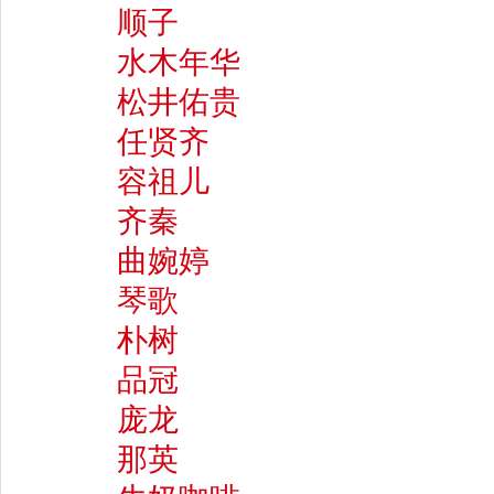
顺子
水木年华
松井佑贵
任贤齐
容祖儿
齐秦
曲婉婷
琴歌
朴树
品冠
庞龙
那英