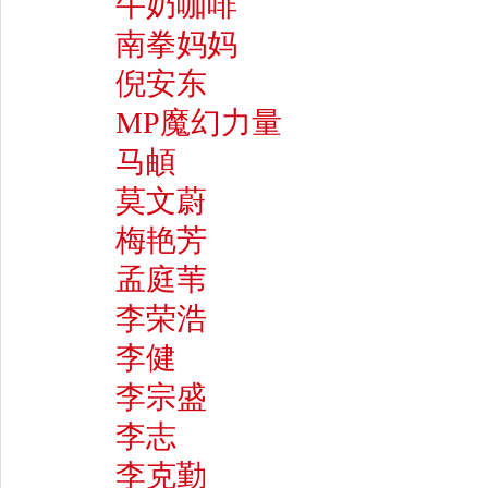
牛奶咖啡
南拳妈妈
倪安东
MP魔幻力量
马頔
莫文蔚
梅艳芳
孟庭苇
李荣浩
李健
李宗盛
李志
李克勤