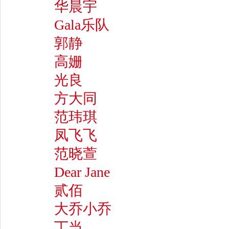
华晨宇
Gala乐队
郭静
高姗
光良
方大同
范玮琪
凤飞飞
范晓萱
Dear Jane
贰佰
大乔小乔
丁当