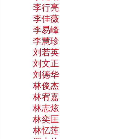
李行亮
李佳薇
李易峰
李慧珍
刘若英
刘文正
刘德华
林俊杰
林宥嘉
林志炫
林奕匡
林忆莲