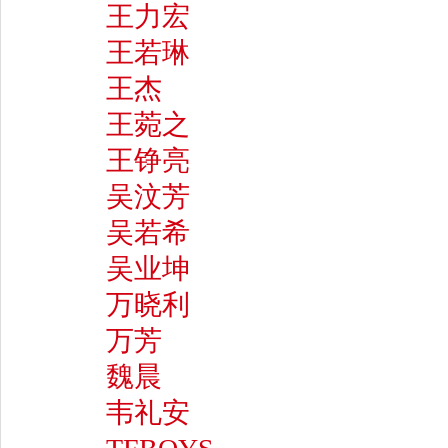
王力宏
王若琳
王杰
王菀之
王铮亮
吴汶芳
吴若希
吴业坤
万晓利
万芳
魏晨
韦礼安