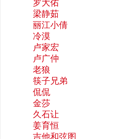
罗大佑
梁静茹
丽江小倩
冷漠
卢家宏
卢广仲
老狼
筷子兄弟
侃侃
金莎
久石让
姜育恒
吉他和弦图