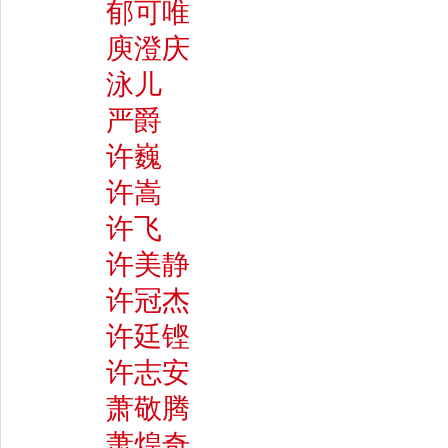
郁可唯
庾澄庆
泳儿
严爵
许巍
许嵩
许飞
许美静
许冠杰
许廷铿
许志安
萧敬腾
萧煌奇