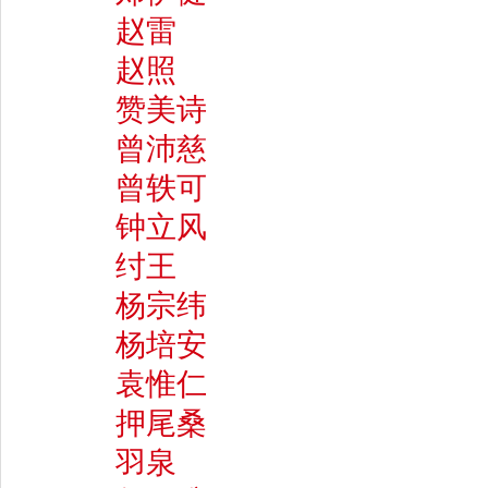
赵雷
赵照
赞美诗
曾沛慈
曾轶可
钟立风
纣王
杨宗纬
杨培安
袁惟仁
押尾桑
羽泉