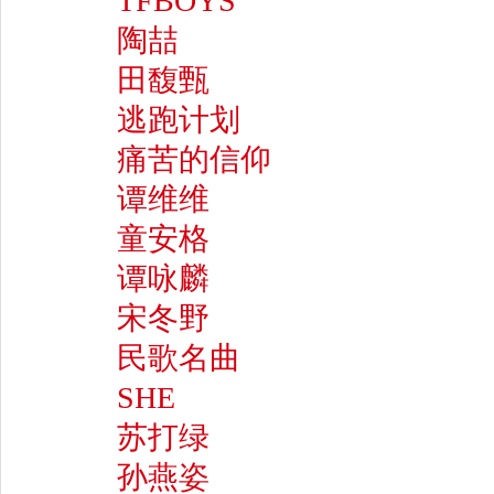
TFBOYS
陶喆
田馥甄
逃跑计划
痛苦的信仰
谭维维
童安格
谭咏麟
宋冬野
民歌名曲
SHE
苏打绿
孙燕姿