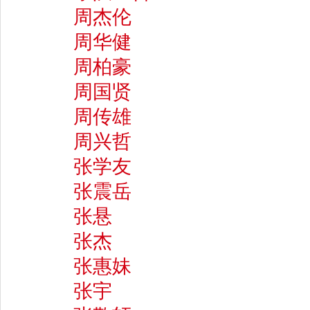
周杰伦
周华健
周柏豪
周国贤
周传雄
周兴哲
张学友
张震岳
张悬
张杰
张惠妹
张宇