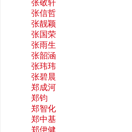
张敬轩
张信哲
张靓颖
张国荣
张雨生
张韶涵
张玮玮
张碧晨
郑成河
郑钧
郑智化
郑中基
郑伊健