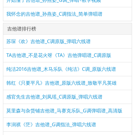
开始懂了吉他谱_孙燕姿_G调_弹唱+教学视频
我怀念的吉他谱_孙燕姿_C调指法_简单弹唱谱
吉他谱排行榜
苏琛《欢》吉他谱_C调原版_弹唱六线谱
TA吉他谱_不是花火呀《TA》吉他弹唱谱_C调原版
纯洁2016吉他谱_木马乐队《纯洁》C调_原版六线谱
韩红《只要平凡》吉他谱_原版六线谱_致敬平凡英雄
感官先生吉他谱_刘凤瑶_C调原版_弹唱六线谱
莫里森与杂货铺吉他谱_马赛克乐队_G调弹唱谱_高清版
李润祺《茫》吉他谱_G调指法_弹唱六线谱