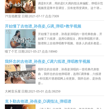
调是B大调，用的是E大调的指法来编配，弹唱示范
视频里是降半音调弦，没有使用变调夹。这个谱...
7T吉他教室 日期:2021-07-17 点击:7309
开始懂了吉他谱_孙燕姿_G调_弹唱+教学视频
开始懂了吉他谱，孙燕姿演唱的一首经典歌曲，开
始懂了六线谱，选用G调指法，两张弹唱图片谱。
随谱附上吉他弹唱教学视频。很多人的成长都是...
喵了个艺 日期:2021-05-27 点击:18940
我怀念的吉他谱_孙燕姿_C调六线谱_弹唱教学视频
我怀念的吉他谱，孙燕姿演唱的一首经典代表歌
曲，我怀念的吉他弹唱谱，选用C调弹奏，六线谱
+和弦图片谱易唱网上传更新。我怀念的，是孙燕
姿...
大树音乐屋 日期:2021-05-01 点击:39259
克卜勒吉他谱_孙燕姿_D调指法_弹唱谱