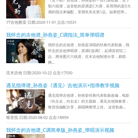
《克卜勒》吉他谱，孙燕姿的一首代表歌曲，克卜
勒六线谱，这首歌的原调是C大调，采用用的是D大
调的指法来编配，变调夹夹在第1品。如果想弹...
7T吉他教室 日期:2020-11-01 点击:10531
我怀念的吉他谱_孙燕姿_C调指法_简单弹唱谱
我怀念的吉他谱，孙燕姿演唱的经典代表歌曲，我
怀念的吉他弹唱谱，原调E选调C，起调音四弦二
品，两张图片六线谱。弦木吉他制谱分享，易唱
网...
弦木吉他 日期:2020-10-22 点击:17550
遇见指弹谱_孙燕姿《遇见》吉他演示+指弹教学视频
遇见指弹吉他谱，孙燕姿经典代表歌曲改编，电影
《向左走，向右走》的主题曲，遇见吉他独奏谱，
唯音悦编配分享，易唱网整理上传。 这首歌曲...
唯音悦 日期:2020-08-02 点击:18959
我怀念的吉他谱_C调简单版_孙燕姿_弹唱演示视频