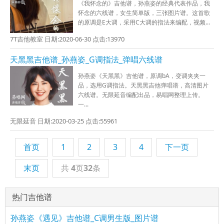
《我怀念的》吉他谱，孙燕姿的经典代表作品，我
怀念的六线谱，女生简单版，三张图片谱。这首歌
的原调是E大调，采用C大调的指法来编配，视频...
7T吉他教室 日期:2020-06-30 点击:13970
天黑黑吉他谱_孙燕姿_G调指法_弹唱六线谱
孙燕姿《天黑黑》吉他谱，原调bA，变调夹夹一
品，选用G调指法。天黑黑吉他弹唱谱，高清图片
六线谱。无限延音编配出品，易唱网整理上传。
一...
无限延音 日期:2020-03-25 点击:55961
首页
1
2
3
4
下一页
末页
共
4
页
32
条
热门吉他谱
孙燕姿《遇见》吉他谱_C调男生版_图片谱