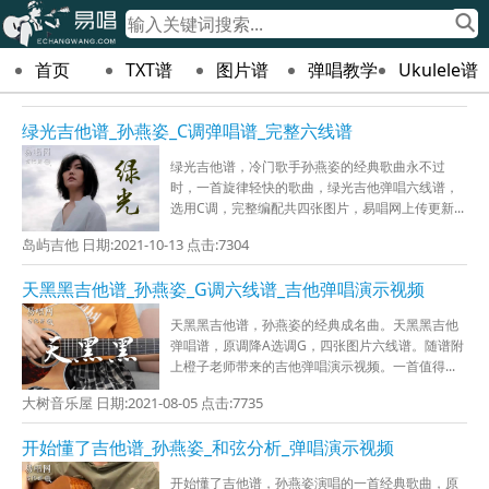
首页
TXT谱
图片谱
弹唱教学
Ukulele谱
绿光吉他谱_孙燕姿_C调弹唱谱_完整六线谱
绿光吉他谱，冷门歌手孙燕姿的经典歌曲永不过
时，一首旋律轻快的歌曲，绿光吉他弹唱六线谱，
选用C调，完整编配共四张图片，易唱网上传更新...
岛屿吉他 日期:2021-10-13 点击:7304
天黑黑吉他谱_孙燕姿_G调六线谱_吉他弹唱演示视频
天黑黑吉他谱，孙燕姿的经典成名曲。天黑黑吉他
弹唱谱，原调降A选调G，四张图片六线谱。随谱附
上橙子老师带来的吉他弹唱演示视频。一首值得...
大树音乐屋 日期:2021-08-05 点击:7735
开始懂了吉他谱_孙燕姿_和弦分析_弹唱演示视频
开始懂了吉他谱，孙燕姿演唱的一首经典歌曲，原