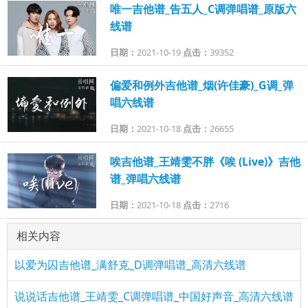
唯一吉他谱_告五人_C调弹唱谱_原版六
线谱
日期：
2021-10-19
点击：
39352
偏爱和例外吉他谱_烟(许佳豪)_G调_弹
唱六线谱
日期：
2021-10-18
点击：
26655
唉吉他谱_王靖雯不胖《唉 (Live)》吉他
谱_弹唱六线谱
日期：
2021-10-18
点击：
2716
相关内容
以爱为囚吉他谱_满舒克_D调弹唱谱_高清六线谱
说说话吉他谱_王靖雯_C调弹唱谱_中国好声音_高清六线谱