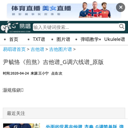
✕
首页
TXT谱
图片谱
弹唱教学
Ukulele谱
易唱谱首页
>
吉他谱
>
吉他图片谱
>
尹毓恪《煎熬》吉他谱_G调六线谱_原版
时间:2020-04-24 来源:王小宁 点击:
次
灏规瘬鎭
最近关注
外面的世界吉他谱_齐秦_G调简单版_弹