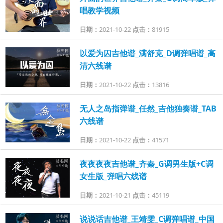
唱教学视频
日期：
2021-10-22
点击：
81915
以爱为囚吉他谱_满舒克_D调弹唱谱_高
清六线谱
日期：
2021-10-22
点击：
13816
无人之岛指弹谱_任然_吉他独奏谱_TAB
六线谱
日期：
2021-10-22
点击：
41571
夜夜夜夜吉他谱_齐秦_G调男生版+C调
女生版_弹唱六线谱
日期：
2021-10-21
点击：
45119
说说话吉他谱_王靖雯_C调弹唱谱_中国