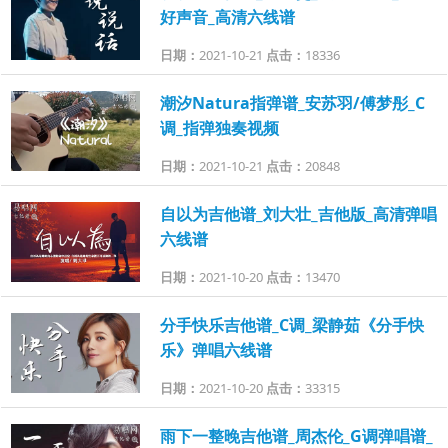
好声音_高清六线谱
日期：
2021-10-21
点击：
18336
潮汐Natura指弹谱_安苏羽/傅梦彤_C
调_指弹独奏视频
日期：
2021-10-21
点击：
20848
自以为吉他谱_刘大壮_吉他版_高清弹唱
六线谱
日期：
2021-10-20
点击：
13470
分手快乐吉他谱_C调_梁静茹《分手快
乐》弹唱六线谱
日期：
2021-10-20
点击：
33315
雨下一整晚吉他谱_周杰伦_G调弹唱谱_