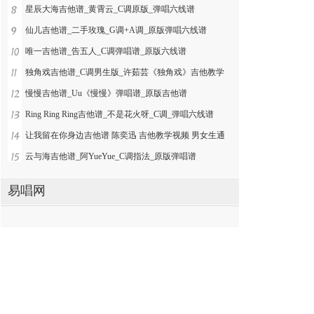
星辰大海吉他谱_黄霄云_C调原版_弹唱六线谱
仙儿吉他谱_二手玫瑰_G调+A调_原版弹唱六线谱
唯一吉他谱_告五人_C调弹唱谱_原版六线谱
独角戏吉他谱_C调男生版_许茹芸《独角戏》吉他教学
慢慢吉他谱_Uu《慢慢》弹唱谱_原版吉他谱
Ring Ring Ring吉他谱_不是花火呀_C调_弹唱六线谱
让我留在你身边吉他谱 陈奕迅 吉他教学视频 男女生通
云与海吉他谱_阿YueYue_C调指法_原版弹唱谱
易唱网