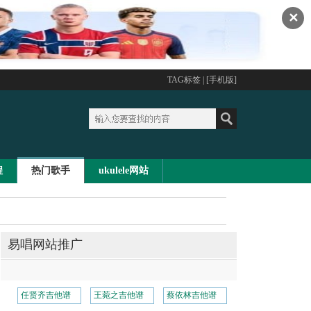
✕
TAG标签
| [
手机版
]
程
热门歌手
ukulele网站
易唱网站推广
任贤齐吉他谱
王菀之吉他谱
蔡依林吉他谱