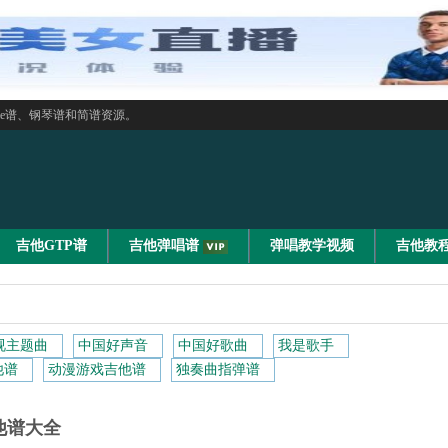
le谱、钢琴谱和简谱资源。
吉他GTP谱
吉他弹唱谱
弹唱教学视频
吉他教
视主题曲
中国好声音
中国好歌曲
我是歌手
他谱
动漫游戏吉他谱
独奏曲指弹谱
他谱大全