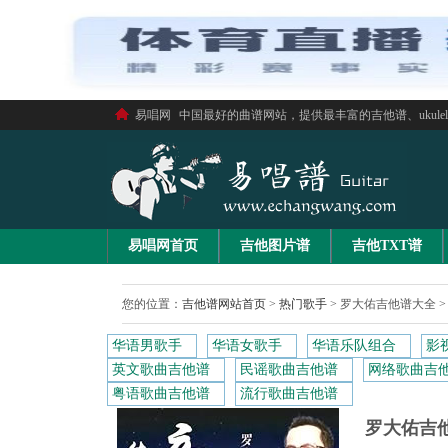
易唱网
中国最好的曲谱网站，提供最丰富的吉他谱、ukule
易唱网首页
吉他图片谱
吉他TXT谱
您的位置：
吉他谱网站首页
>
热门歌手
>
罗大佑吉他谱大全
>
华语男歌手
华语女歌手
华语乐队组合
影
英文歌曲吉他谱
民谣歌曲吉他谱
网络歌曲吉
粤语歌曲吉他谱
流行歌曲吉他谱
罗大佑吉