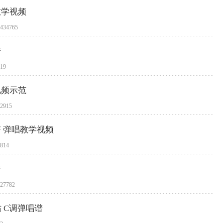
教学视频
34765
谱
19
视频示范
915
谱 弹唱教学视频
814
谱
7782
 C调弹唱谱