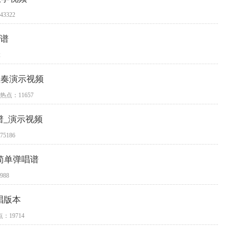
3322
唱谱
2
独奏演示视频
热点：11657
谱_演示视频
5186
简单弹唱谱
988
唱版本
：19714