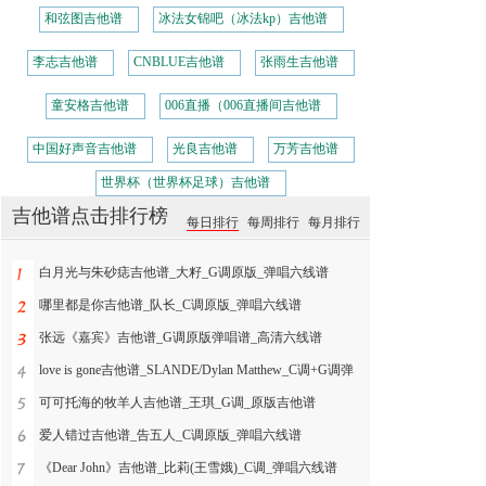
和弦图吉他谱
冰法女锦吧（冰法kp）吉他谱
李志吉他谱
CNBLUE吉他谱
张雨生吉他谱
童安格吉他谱
006直播（006直播间吉他谱
中国好声音吉他谱
光良吉他谱
万芳吉他谱
世界杯（世界杯足球）吉他谱
吉他谱点击排行榜
每日排行
每周排行
每月排行
白月光与朱砂痣吉他谱_大籽_G调原版_弹唱六线谱
哪里都是你吉他谱_队长_C调原版_弹唱六线谱
张远《嘉宾》吉他谱_G调原版弹唱谱_高清六线谱
love is gone吉他谱_SLANDE/Dylan Matthew_C调+G调弹
可可托海的牧羊人吉他谱_王琪_G调_原版吉他谱
爱人错过吉他谱_告五人_C调原版_弹唱六线谱
《Dear John》吉他谱_比莉(王雪娥)_C调_弹唱六线谱