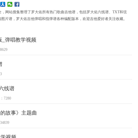
全，网站搜集整理了罗大佑所有热门歌曲吉他谱，包括罗大佑六线谱、TXT和弦
高清图片谱，罗大佑吉他弹唱和指弹谱各种编配版本，欢迎吉他爱好者关注收藏。
版_弹唱教学视频
629
谱
3
六线谱
7280
阿郎的故事》主题曲
4839
教学视频