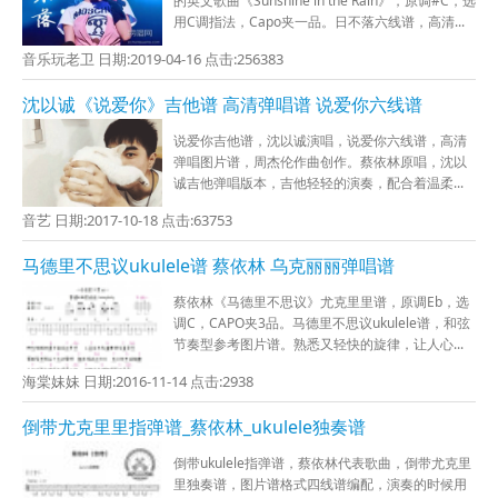
的英文歌曲《Sunshine in the Rain》，原调#C，选
用C调指法，Capo夹一品。日不落六线谱，高清...
音乐玩老卫 日期:2019-04-16 点击:256383
沈以诚《说爱你》吉他谱 高清弹唱谱 说爱你六线谱
说爱你吉他谱，沈以诚演唱，说爱你六线谱，高清
弹唱图片谱，周杰伦作曲创作。蔡依林原唱，沈以
诚吉他弹唱版本，吉他轻轻的演奏，配合着温柔...
音艺 日期:2017-10-18 点击:63753
马德里不思议ukulele谱 蔡依林 乌克丽丽弹唱谱
蔡依林《马德里不思议》尤克里里谱，原调Eb，选
调C，CAPO夹3品。马德里不思议ukulele谱，和弦
节奏型参考图片谱。熟悉又轻快的旋律，让人心...
海棠妹妹 日期:2016-11-14 点击:2938
倒带尤克里里指弹谱_蔡依林_ukulele独奏谱
倒带ukulele指弹谱，蔡依林代表歌曲，倒带尤克里
里独奏谱，图片谱格式四线谱编配，演奏的时候用