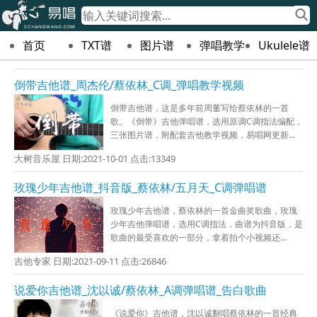
首页
TXT谱
图片谱
弹唱教学
Ukulele谱
倒带吉他谱_周杰伦/蔡依林_C调_弹唱教学视频
倒带吉他谱，这是多年前周董写给蔡依林的一首
歌。《倒带》吉他弹唱谱，选用原调C调指法编配，
三张图片谱，附配套吉他教学视频，易唱网更新...
大树音乐屋 日期:2021-10-01 点击:13349
玫瑰少年吉他谱_抖音版_蔡依林/五月天_C调弹唱谱
玫瑰少年吉他谱，蔡依林的一首金曲奖歌曲，玫瑰
少年吉他弹唱谱，选用C调指法，曲谱为抖音版，是
歌曲的最受喜欢的一部分，拿着拍个小视频还...
吉他专家 日期:2021-09-11 点击:26846
说爱你吉他谱_沈以诚/蔡依林_A调弹唱谱_告白歌曲
《说爱你》吉他谱，沈以诚翻唱蔡依林的一首经典