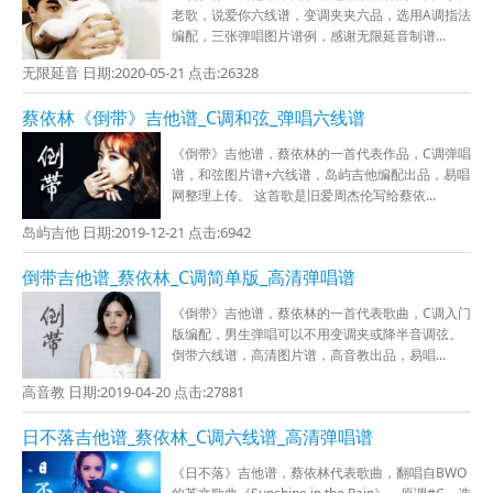
老歌，说爱你六线谱，变调夹夹六品，选用A调指法
编配，三张弹唱图片谱例，感谢无限延音制谱...
无限延音 日期:2020-05-21 点击:26328
蔡依林《倒带》吉他谱_C调和弦_弹唱六线谱
《倒带》吉他谱，蔡依林的一首代表作品，C调弹唱
谱，和弦图片谱+六线谱，岛屿吉他编配出品，易唱
网整理上传。 这首歌是旧爱周杰伦写给蔡依...
岛屿吉他 日期:2019-12-21 点击:6942
倒带吉他谱_蔡依林_C调简单版_高清弹唱谱
《倒带》吉他谱，蔡依林的一首代表歌曲，C调入门
版编配，男生弹唱可以不用变调夹或降半音调弦。
倒带六线谱，高清图片谱，高音教出品，易唱...
高音教 日期:2019-04-20 点击:27881
日不落吉他谱_蔡依林_C调六线谱_高清弹唱谱
《日不落》吉他谱，蔡依林代表歌曲，翻唱自BWO