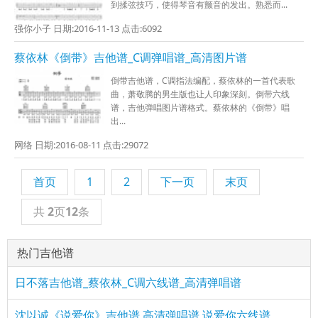
到揉弦技巧，使得琴音有颤音的发出。熟悉而...
强你小子 日期:2016-11-13 点击:6092
蔡依林《倒带》吉他谱_C调弹唱谱_高清图片谱
倒带吉他谱，C调指法编配，蔡依林的一首代表歌
曲，萧敬腾的男生版也让人印象深刻。倒带六线
谱，吉他弹唱图片谱格式。蔡依林的《倒带》唱
出...
网络 日期:2016-08-11 点击:29072
首页
1
2
下一页
末页
共
2
页
12
条
热门吉他谱
日不落吉他谱_蔡依林_C调六线谱_高清弹唱谱
沈以诚《说爱你》吉他谱 高清弹唱谱 说爱你六线谱