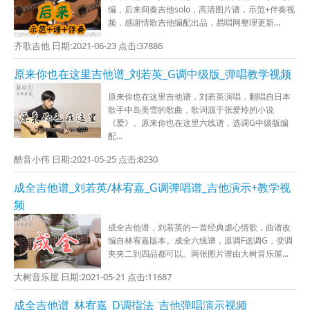
编，后来间奏吉他solo，高清图片谱，示范+伴奏视
频，感谢情歌吉他编配出品，易唱网整理更新...
齐歌吉他 日期:2021-06-23 点击:37886
原来你也在这里吉他谱_刘若英_G调中级版_弹唱教学视频
原来你也在这里吉他谱，刘若英演唱，翻唱自日本
歌手中岛美雪的歌曲，歌词源于张爱玲的小说
《爱》。原来你也在这里六线谱，选调G中级版编
配...
酷音小伟 日期:2021-05-25 点击:8230
成全吉他谱_刘若英/林宥嘉_G调弹唱谱_吉他演示+教学视
频
成全吉他谱，刘若英的一首经典虐心情歌，曲谱改
编自林宥嘉版本。成全六线谱，原调F选调G，变调
夹夹二到四品都可以。两张图片谱由大树音乐屋...
大树音乐屋 日期:2021-05-21 点击:11687
成全吉他谱_林宥嘉_D调指法_吉他弹唱演示视频