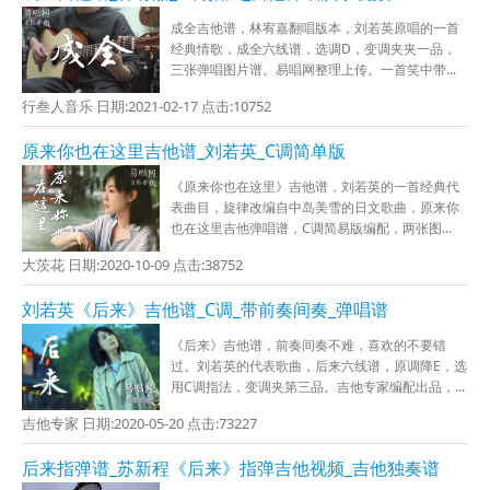
成全吉他谱，林宥嘉翻唱版本，刘若英原唱的一首
经典情歌，成全六线谱，选调D，变调夹夹一品，
三张弹唱图片谱。易唱网整理上传。一首笑中带...
行叁人音乐 日期:2021-02-17 点击:10752
原来你也在这里吉他谱_刘若英_C调简单版
《原来你也在这里》吉他谱，刘若英的一首经典代
表曲目，旋律改编自中岛美雪的日文歌曲，原来你
也在这里吉他弹唱谱，C调简易版编配，两张图...
大茨花 日期:2020-10-09 点击:38752
刘若英《后来》吉他谱_C调_带前奏间奏_弹唱谱
《后来》吉他谱，前奏间奏不难，喜欢的不要错
过。刘若英的代表歌曲，后来六线谱，原调降E，选
用C调指法，变调夹第三品。吉他专家编配出品，...
吉他专家 日期:2020-05-20 点击:73227
后来指弹谱_苏新程《后来》指弹吉他视频_吉他独奏谱