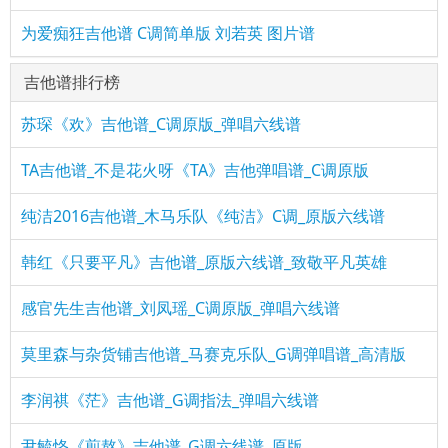
为爱痴狂吉他谱 C调简单版 刘若英 图片谱
吉他谱排行榜
苏琛《欢》吉他谱_C调原版_弹唱六线谱
TA吉他谱_不是花火呀《TA》吉他弹唱谱_C调原版
纯洁2016吉他谱_木马乐队《纯洁》C调_原版六线谱
韩红《只要平凡》吉他谱_原版六线谱_致敬平凡英雄
感官先生吉他谱_刘凤瑶_C调原版_弹唱六线谱
莫里森与杂货铺吉他谱_马赛克乐队_G调弹唱谱_高清版
李润祺《茫》吉他谱_G调指法_弹唱六线谱
尹毓恪《煎熬》吉他谱_G调六线谱_原版