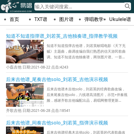
首页
TXT谱
图片谱
弹唱教学
Ukulele谱
知道不知道指弹谱_刘若英_吉他独奏谱_指弹教学视频
知道不知道指弹吉他谱，刘若英献唱电影《天下无
贼》主题曲，曲调改编自我们熟悉的信天游民歌曲
调。知道不知道吉他独奏谱，两张图片谱。一首...
小磊吉他 日期:2021-08-22 点击:4243
后来吉他谱_尾奏吉他solo_刘若英_吉他演示视频
后来吉他谱木吉他solo，刘若英的经典歌曲改编，
后来尾奏吉他solo，六线谱高清图片，示范+伴奏视
频，感谢齐歌吉他编配出品，易唱网整理更新...
齐歌吉他 日期:2021-06-28 点击:18541
后来吉他谱_间奏吉他solo_刘若英_指弹演示视频
后来吉他谱经典木吉他solo，刘若英的代表歌曲改