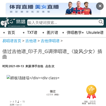
✕
首页
TXT谱
图片谱
弹唱教学
Ukulele谱
易唱谱首页
>
吉他谱
>
吉他弹唱谱
>
借过吉他谱_印子月_G调弹唱谱_《旋风少女》插
曲
时间:2021-09-13 来源:弹手吉他 点击:
次