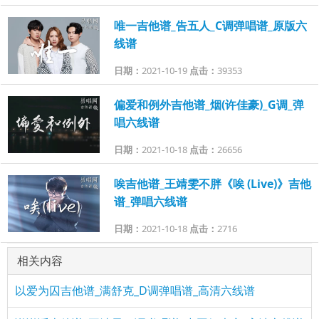
唯一吉他谱_告五人_C调弹唱谱_原版六
线谱
日期：
2021-10-19
点击：
39353
偏爱和例外吉他谱_烟(许佳豪)_G调_弹
唱六线谱
日期：
2021-10-18
点击：
26656
唉吉他谱_王靖雯不胖《唉 (Live)》吉他
谱_弹唱六线谱
日期：
2021-10-18
点击：
2716
相关内容
以爱为囚吉他谱_满舒克_D调弹唱谱_高清六线谱