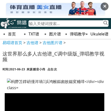
✕
首页
TXT谱
图片谱
弹唱教学
Ukulele谱
易唱谱首页
>
吉他谱
>
吉他图片谱
>
这世界那么多人吉他谱_C调中级版_弹唱教学视
频
时间:2021-06-23 来源:酷音小伟 点击:
次