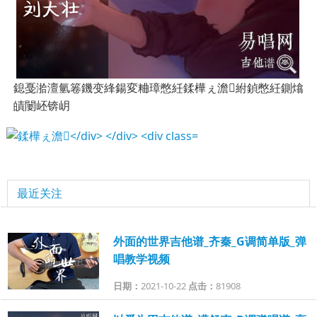
鎴戞湁澶氫箞鐖变綘鍚変粬璋憋紝鍒樺ぇ澹紨鍞憋紝鍘熻
皟闄岯锛岄
最近关注
外面的世界吉他谱_齐秦_G调简单版_弹
唱教学视频
日期：
2021-10-22
点击：
81908