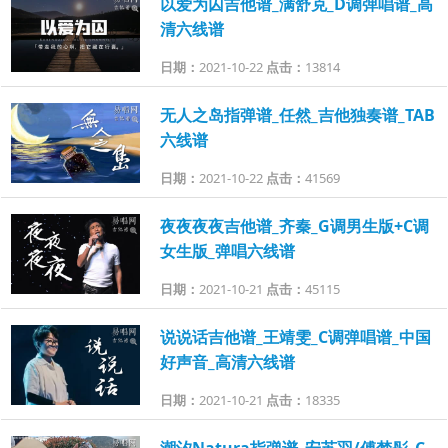
以爱为囚吉他谱_满舒克_D调弹唱谱_高
清六线谱
日期：
2021-10-22
点击：
13814
无人之岛指弹谱_任然_吉他独奏谱_TAB
六线谱
日期：
2021-10-22
点击：
41569
夜夜夜夜吉他谱_齐秦_G调男生版+C调
女生版_弹唱六线谱
日期：
2021-10-21
点击：
45115
说说话吉他谱_王靖雯_C调弹唱谱_中国
好声音_高清六线谱
日期：
2021-10-21
点击：
18335
潮汐Natura指弹谱_安苏羽/傅梦彤_C