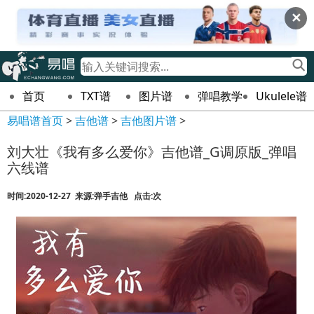
✕
首页
TXT谱
图片谱
弹唱教学
Ukulele谱
易唱谱首页
>
吉他谱
>
吉他图片谱
>
刘大壮《我有多么爱你》吉他谱_G调原版_弹唱
六线谱
时间:2020-12-27 来源:弹手吉他 点击:
次