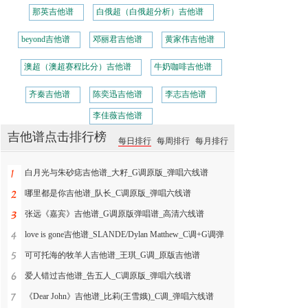
那英吉他谱
白俄超（白俄超分析）吉他谱
beyond吉他谱
邓丽君吉他谱
黄家伟吉他谱
澳超（澳超赛程比分）吉他谱
牛奶咖啡吉他谱
齐秦吉他谱
陈奕迅吉他谱
李志吉他谱
李佳薇吉他谱
吉他谱点击排行榜
每日排行
每周排行
每月排行
白月光与朱砂痣吉他谱_大籽_G调原版_弹唱六线谱
哪里都是你吉他谱_队长_C调原版_弹唱六线谱
张远《嘉宾》吉他谱_G调原版弹唱谱_高清六线谱
love is gone吉他谱_SLANDE/Dylan Matthew_C调+G调弹
可可托海的牧羊人吉他谱_王琪_G调_原版吉他谱
爱人错过吉他谱_告五人_C调原版_弹唱六线谱
《Dear John》吉他谱_比莉(王雪娥)_C调_弹唱六线谱