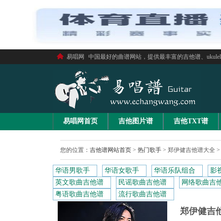
易唱网
中国最好的曲谱网站，提供最丰富的吉他谱、ukule
易唱网首页
吉他图片谱
吉他TXT谱
您的位置：
吉他谱网站首页
>
热门歌手
>
郑伊健吉他谱大全
>
华语男歌手
华语女歌手
华语乐队组合
影
英文歌曲吉他谱
民谣歌曲吉他谱
网络歌曲吉
粤语歌曲吉他谱
流行歌曲吉他谱
郑伊健吉