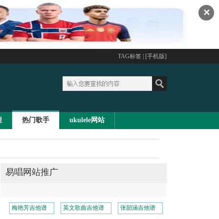
✕
TAG标签
| [
手机版
]
程
热门歌手
ukulele网站
易唱网站推广
梅艳芳吉他谱
英文歌曲吉他谱
张韶涵吉他谱