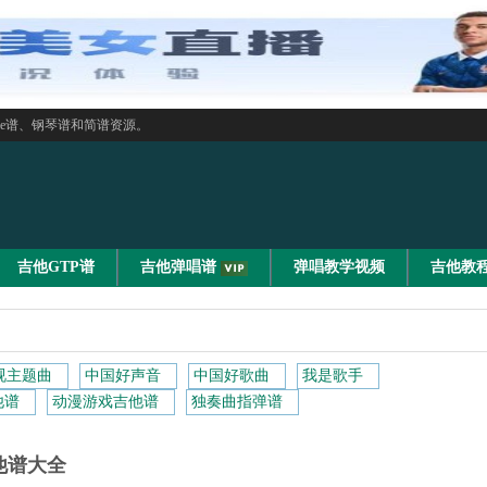
le谱、钢琴谱和简谱资源。
吉他GTP谱
吉他弹唱谱
弹唱教学视频
吉他教
视主题曲
中国好声音
中国好歌曲
我是歌手
他谱
动漫游戏吉他谱
独奏曲指弹谱
他谱大全