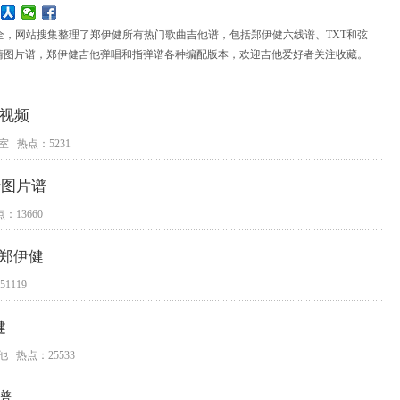
全，网站搜集整理了郑伊健所有热门歌曲吉他谱，包括郑伊健六线谱、TXT和弦
高清图片谱，郑伊健吉他弹唱和指弹谱各种编配版本，欢迎吉他爱好者关注收藏。
学视频
室 热点：5231
清图片谱
：13660
_郑伊健
1119
健
他 热点：25533
谱