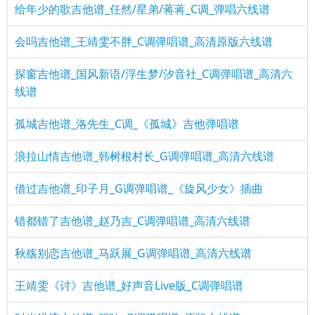
给年少的歌吉他谱_任然/星弟/蒋蒋_C调_弹唱六线谱
会吗吉他谱_王靖雯不胖_C调弹唱谱_高清原版六线谱
探窗吉他谱_国风新语/浮生梦/汐音社_C调弹唱谱_高清六
线谱
孤城吉他谱_洛先生_C调_《孤城》吉他弹唱谱
浪拉山情吉他谱_韩树根村长_G调弹唱谱_高清六线谱
借过吉他谱_印子月_G调弹唱谱_《旋风少女》插曲
错都错了吉他谱_赵乃吉_C调弹唱谱_高清六线谱
秋殇别恋吉他谱_马跃展_G调弹唱谱_高清六线谱
王靖雯《讨》吉他谱_好声音Live版_C调弹唱谱