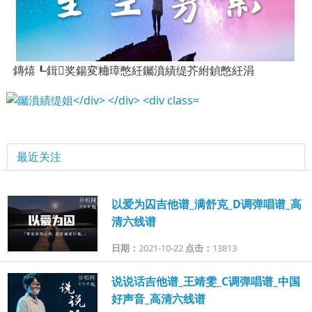
鏄熺┖鍓奖鍚変粬璋憋紝钃濆績缇芥紨鍞憋紝涓
最近关注
以爱为囚吉他谱_满舒克_D调弹唱谱_高
清六线谱
日期：
2021-10-22
点击：
13813
说说话吉他谱_王靖雯_C调弹唱谱_中国
好声音_高清六线谱