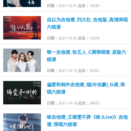
日期：
2021-10-21
点击：
18335
自以为吉他谱_刘大壮_吉他版_高清弹唱
六线谱
日期：
2021-10-20
点击：
13470
唯一吉他谱_告五人_C调弹唱谱_原版六
线谱
日期：
2021-10-19
点击：
39352
偏爱和例外吉他谱_烟(许佳豪)_G调_弹
唱六线谱
日期：
2021-10-18
点击：
26655
唉吉他谱_王靖雯不胖《唉 (Live)》吉他
谱_弹唱六线谱