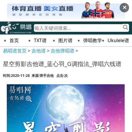
✕
首页
TXT谱
图片谱
弹唱教学
Ukulele谱
易唱谱首页
>
吉他谱
>
吉他弹唱谱
>
星空剪影吉他谱_蓝心羽_G调指法_弹唱六线谱
时间:2020-11-28 来源:弹手吉他 点击:
次