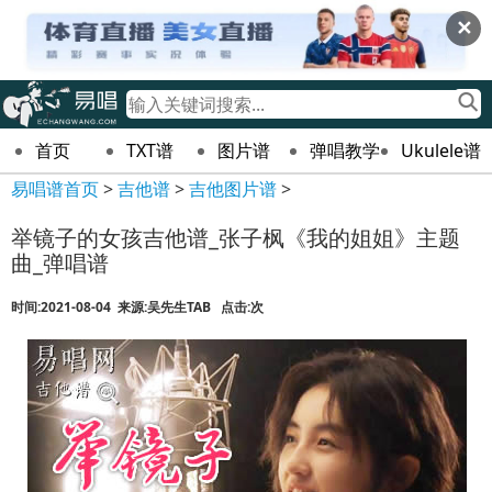
✕
首页
TXT谱
图片谱
弹唱教学
Ukulele谱
易唱谱首页
>
吉他谱
>
吉他图片谱
>
举镜子的女孩吉他谱_张子枫《我的姐姐》主题
曲_弹唱谱
时间:2021-08-04 来源:吴先生TAB 点击:
次