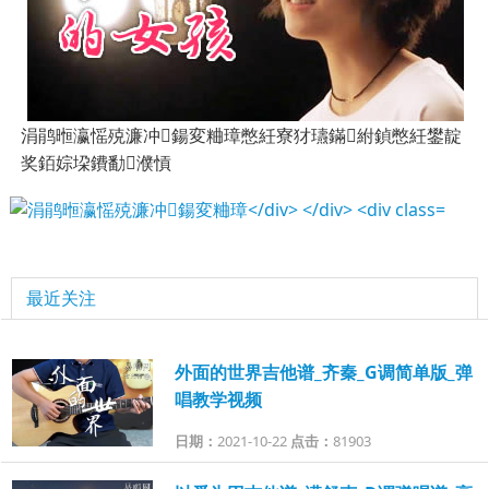
涓鹃暅瀛愮殑濂冲鍚変粬璋憋紝寮犲瓙鏋紨鍞憋紝鐢靛
奖銆婃垜鐨勫濮愩
最近关注
外面的世界吉他谱_齐秦_G调简单版_弹
唱教学视频
日期：
2021-10-22
点击：
81903