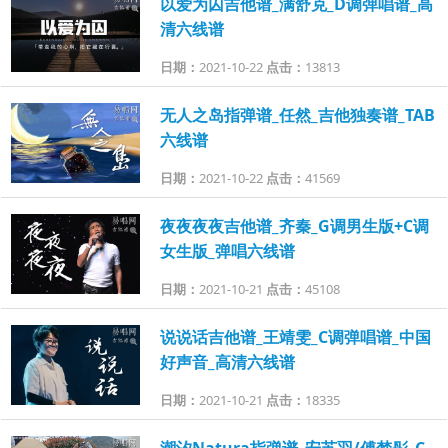
以爱为囚吉他谱_满舒克_D调弹唱谱_高
清六线谱
日期：
2021-10-22
点击：
13813
无人之岛指弹谱_任然_吉他独奏谱_TAB
六线谱
日期：
2021-10-22
点击：
41569
夜夜夜夜吉他谱_齐秦_G调男生版+C调
女生版_弹唱六线谱
日期：
2021-10-21
点击：
45108
说说话吉他谱_王靖雯_C调弹唱谱_中国
好声音_高清六线谱
日期：
2021-10-21
点击：
18335
潮汐Natura指弹谱_安苏羽/傅梦彤_C