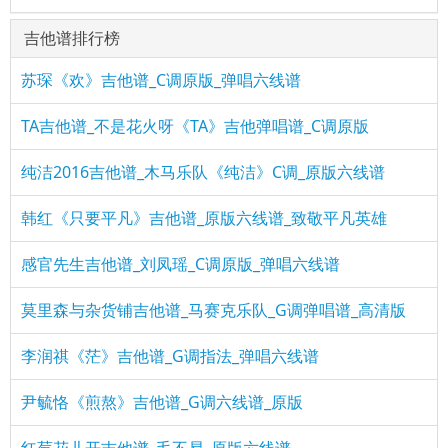
吉他谱排行榜
苏琛《欢》吉他谱_C调原版_弹唱六线谱
TA吉他谱_不是花火呀《TA》吉他弹唱谱_C调原版
纯洁2016吉他谱_木马乐队《纯洁》C调_原版六线谱
韩红《只要平凡》吉他谱_原版六线谱_致敬平凡英雄
感官先生吉他谱_刘凤瑶_C调原版_弹唱六线谱
莫里森与杂货铺吉他谱_马赛克乐队_G调弹唱谱_高清版
李润祺《茫》吉他谱_G调指法_弹唱六线谱
尹毓恪《煎熬》吉他谱_G调六线谱_原版