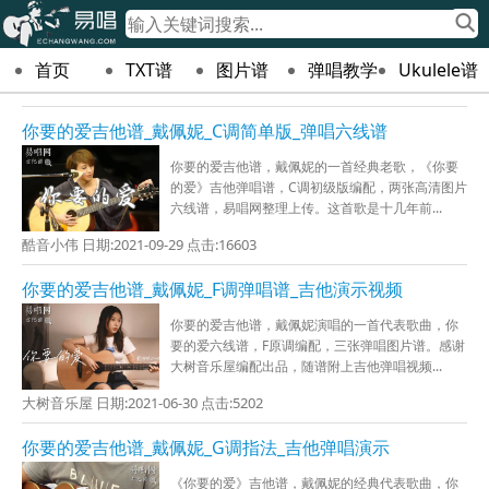
首页
TXT谱
图片谱
弹唱教学
Ukulele谱
你要的爱吉他谱_戴佩妮_C调简单版_弹唱六线谱
你要的爱吉他谱，戴佩妮的一首经典老歌，《你要
的爱》吉他弹唱谱，C调初级版编配，两张高清图片
六线谱，易唱网整理上传。这首歌是十几年前...
酷音小伟 日期:2021-09-29 点击:16603
你要的爱吉他谱_戴佩妮_F调弹唱谱_吉他演示视频
你要的爱吉他谱，戴佩妮演唱的一首代表歌曲，你
要的爱六线谱，F原调编配，三张弹唱图片谱。感谢
大树音乐屋编配出品，随谱附上吉他弹唱视频...
大树音乐屋 日期:2021-06-30 点击:5202
你要的爱吉他谱_戴佩妮_G调指法_吉他弹唱演示
《你要的爱》吉他谱，戴佩妮的经典代表歌曲，你