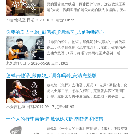
要的爱吉他六线谱，两张图片谱例。这首歌的原调
是F大调，视频里用的是G大调的指法来编配，变...
7T吉他教室 日期:2020-10-20 点击:11656
你要的爱吉他谱_戴佩妮_F调练习_吉他弹唱教学
《你要的爱》吉他谱，戴佩妮创作演唱的一首代表
作品，也是偶像剧《流星花园》片尾曲。你要的爱
吉他六线谱，F调，弹唱谱共两张图片谱例，感...
老姚吉他 日期:2020-06-28 点击:4303
怎样吉他谱_戴佩妮_C调弹唱谱_高清完整版
戴佩妮《怎样》吉他谱，原调D，选用C调指法，变
调夹夹第二品。怎样六线谱，完整版共四张高清图
片谱。感谢木头吉他屋编配，易唱网上传分享。...
木头吉他屋 日期:2019-09-17 点击:46195
一个人的行李吉他谱 戴佩妮 C调弹唱谱 和弦谱
戴佩妮《一个人的行李》吉他谱，原调E，变调夹夹