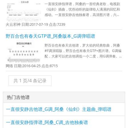
一直很安静指弹谱，阿桑的一首经典老歌，电视剧
《仙剑》插曲，忧伤动听的旋律给人满满的回忆和
感动。一直很安静吉他独奏谱，高清图片谱，六...
火云邪神 日期:2017-07-19 点击:7239
野百合也有春天GTP谱_阿桑版本_G调弹唱谱
野百合也有春天吉他谱，罗大佑的经典歌曲，阿桑
#F调演唱版，野百合也有春天GTP+图片谱。G调编
配，大家可以把吉他调低一小二度，用G调弹奏。...
网络 日期:2016-04-25 点击:8715
共 1 页/4 条记录
热门吉他谱
一直很安静吉他谱_G调_阿桑《仙剑》主题曲_弹唱谱
一直很安静指弹谱_阿桑_C调_吉他独奏谱