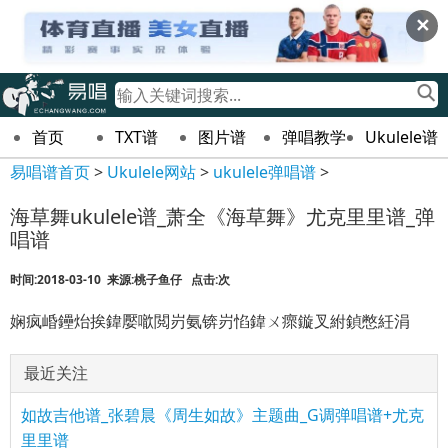
✕
首页
TXT谱
图片谱
弹唱教学
Ukulele谱
易唱谱首页
>
Ukulele网站
>
ukulele弹唱谱
>
海草舞ukulele谱_萧全《海草舞》尤克里里谱_弹
唱谱
时间:2018-03-10 来源:桃子鱼仔 点击:
次
娴疯崏鑸炲挨鍏嬮噷閲岃氨锛岃惂鍏ㄨ瘝鏇叉紨鍞憋紝涓
最近关注
如故吉他谱_张碧晨《周生如故》主题曲_G调弹唱谱+尤克
里里谱