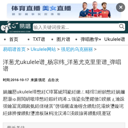
✕
首页
TXT谱
图片谱
弹唱教学
Ukulele谱
易唱谱首页
>
Ukulele网站
>
强尼的乌克丽丽
>
洋葱尤ukulele谱_杨宗纬_洋葱尤克里里谱_弹唱
谱
时间:2016-10-17 来源:强尼 点击:
次
娲嬭懕ukulele璋憋紝C璋冪紪閰嶏紝鏉ㄥ畻绾紨鍞憋紝娲嬭
懕灏ゅ厠閲岄噷璋憋紝鍜屽鸡浠ュ強鍙虫墜鑺傚鍨嬪ぇ瀹跺
弬鑰冨浘鐗囪氨銆傞樋淇″啓缁欐潹瀹楃含鐨勪笓灞炴瓕鏇诧
紝娣辨儏鐨勬瓕澹板敱杩涗汉浠渶鏌旇蒋鐨勫唴蹇冦
最近关注