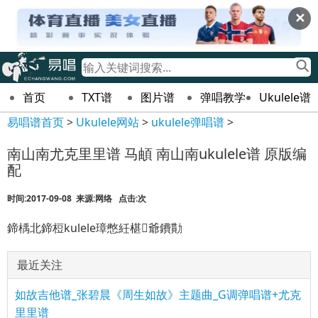
✕
首页
TXT谱
图片谱
弹唱教学
Ukulele谱
易唱谱首页
>
Ukulele网站
>
ukulele弹唱谱
>
南山南尤克里里谱 马頔 南山南ukulele谱 原版编
配
时间:2017-09-08 来源:网络 点击:
次
鍗楀北鍗梪kulele璋憋紝椹爺鐨勩
最近关注
如故吉他谱_张碧晨《周生如故》主题曲_G调弹唱谱+尤克
里里谱