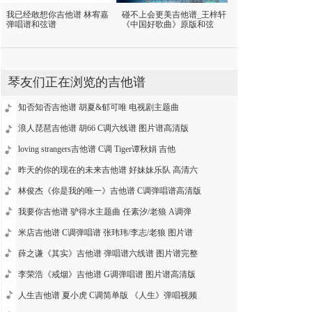
我已经敢想你吉他谱 林宥嘉
碰不上会更美吉他谱_王梓轩
弹唱谱和弦谱
《中国好歌曲》原版和弦
琴友们正在浏览的吉他谱
知否知否吉他谱 胡夏&郁可唯 电视剧主题曲
浪人琵琶吉他谱 胡66 C调六线谱 图片谱高清版
loving strangers吉他谱 C调 Tiger谭秋娟 吉他
昨天的你的现在的未来吉他谱 好妹妹乐队 高清六
林俊杰《你是我的唯一》吉他谱 C调弹唱谱高清版
我要你吉他谱 驴得水主题曲 任素汐/老狼 A调弹
米店吉他谱 C调弹唱谱 张玮玮/李志/老狼 图片谱
薛之谦《其实》吉他谱 弹唱谱六线谱 图片谱完整
李荣浩《戒烟》吉他谱 G调弹唱谱 图片谱高清版
人生吉他谱 夏小虎 C调简单版 《人生》弹唱视频