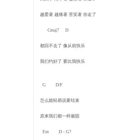
越爱著 越痛著 苦笑著 你走了

      Cmaj7     D

都回不去了 像从前快乐

我们约好了 要比我快乐

  G        D/F

怎么能轻易说要结束

原来我们都一样顽固

  Em        D - G7
