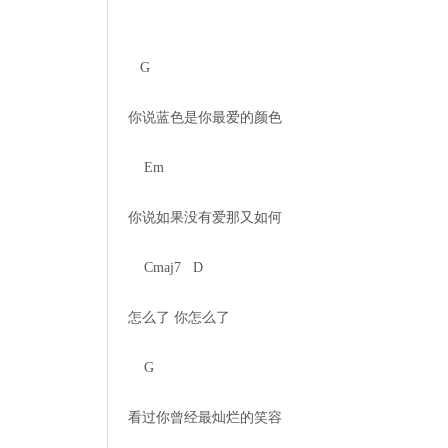
   G

你说蓝色是你最爱的颜色

    Em

你说如果没有爱那又如何

    Cmaj7   D

怎么了 你怎么了

    G

看过你曾经最灿烂的笑容
