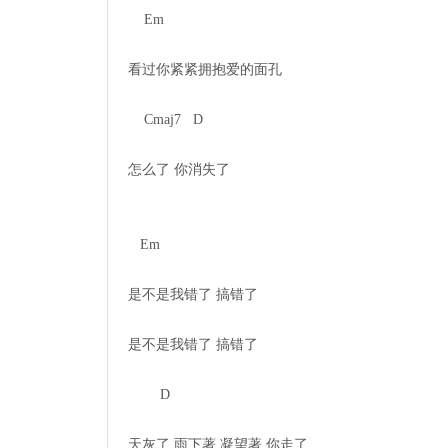
    Em

看过你紧紧拥抱爱的面孔

    Cmaj7   D

怎么了 你消失了

   Em    

是不是我错了 搞错了

是不是我错了 搞错了

        D

天灰了 雨下著 凝望著 你走了
