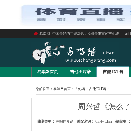
易唱网
中国最好的曲谱网站，提供最丰富的吉他谱、ukule
易唱网首页
吉他图片谱
吉他TXT谱
您的位置：
易唱网首页
>
吉他谱
>
吉他TXT谱
>
周兴哲《怎么了
曲谱类型：
弹唱伴奏谱
编配来源：
Cindy Chen
演唱(奏)：