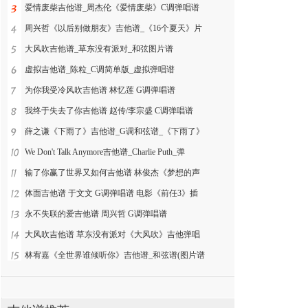
爱情废柴吉他谱_周杰伦《爱情废柴》C调弹唱谱
周兴哲《以后别做朋友》吉他谱_《16个夏天》片
大风吹吉他谱_草东没有派对_和弦图片谱
虚拟吉他谱_陈粒_C调简单版_虚拟弹唱谱
为你我受冷风吹吉他谱 林忆莲 G调弹唱谱
我终于失去了你吉他谱 赵传/李宗盛 C调弹唱谱
薛之谦《下雨了》吉他谱_G调和弦谱_《下雨了》
We Don't Talk Anymore吉他谱_Charlie Puth_弹
输了你赢了世界又如何吉他谱 林俊杰《梦想的声
体面吉他谱 于文文 G调弹唱谱 电影《前任3》插
永不失联的爱吉他谱 周兴哲 G调弹唱谱
大风吹吉他谱 草东没有派对《大风吹》吉他弹唱
林宥嘉《全世界谁倾听你》吉他谱_和弦谱(图片谱