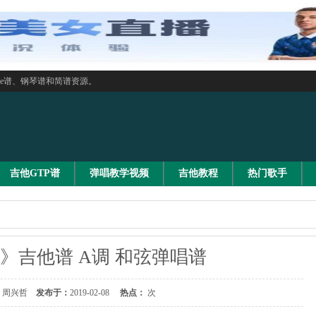
le谱、钢琴谱和简谱资源。
吉他GTP谱
弹唱教学视频
吉他教程
热门歌手
》吉他谱 A调 和弦弹唱谱
周兴哲
发布于：
2019-02-08
热点：
次