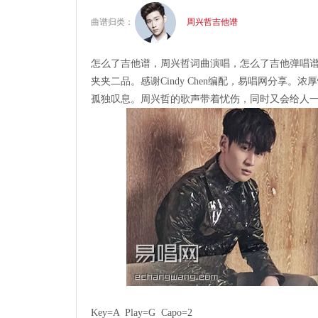
曲谱归类：
周兴哲吉他谱
怎么了吉他谱，周兴哲词曲演唱，怎么了吉他弹唱谱
夹夹二品。感谢Cindy Chen编配，易唱网分享。
孤独叹息。周兴哲的歌声带着忧伤，同时又会给人
Key=A  Play=G  Capo=2
