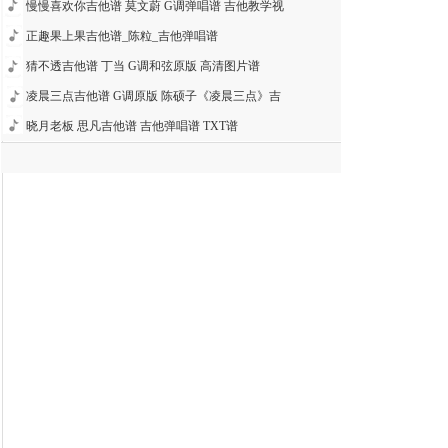
慢慢喜欢你吉他谱 莫文蔚 G调弹唱谱 吉他教学视
正趣果上果吉他谱_陈粒_吉他弹唱谱
猜不透吉他谱 丁当 G调和弦原版 高清图片谱
凌晨三点吉他谱 G调原版 陈硕子《凌晨三点》吉
晓月老板 思凡吉他谱 吉他弹唱谱 TXT谱