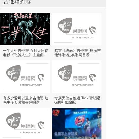
吉他谱推荐
一半人生吉他谱 五月天阿信
赵雷《玛丽》吉他谱_玛丽吉
电影《飞驰人生》主题曲
他弹唱谱_易唱网首发
有多少爱可以重来吉他谱 迪
专属天使吉他谱 Tank 弹唱谱
克牛仔 C调和弦弹唱谱
G调和弦编配