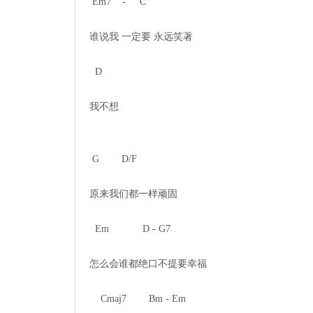
 Em7    -     C    

谁说我 一定要 永远笑著

  D

我不想

 G        D/F

原来我们都一样顽固

  Em            D - G7

怎么会谁都绝口不提要幸福

    Cmaj7        Bm - Em
