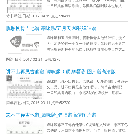
谱，高清图片谱，原调降E，选调C，capo夹一品。
一首经典的粤语歌曲，陈奕迅的翻唱版本也给人...
侍书琴社 日期:2017-04-15 点击:70411
脱胎换骨吉他谱 谭咏麟/五月天 和弦弹唱谱
谭咏麟和五月天演唱，脱胎换骨吉他弹唱谱，漫长
人生定必经过一个又一个的难关，黑暗过后会更加
珍惜现在所拥有的东西，脱胎换骨后心境自然大...
网络 日期:2017-02-21 点击:1279
讲不出再见吉他谱_谭咏麟_C调弹唱谱_图片谱高清版
谭咏麟《说不出再见》吉他谱，C调高清版，变调夹
夹二品。讲不出再见吉他弹唱谱，简单吉他编配，
一首经典粤语歌曲，永远25岁的谭校长，用着...
简单吉他 日期:2016-09-11 点击:52720
忘不了你吉他谱_谭咏麟_弹唱谱高清图片谱
谭咏麟忘不了你吉他谱，C调编配六线谱，忘不了你
吉他谱，六线谱高清图片谱。当年一听钟情，旋律