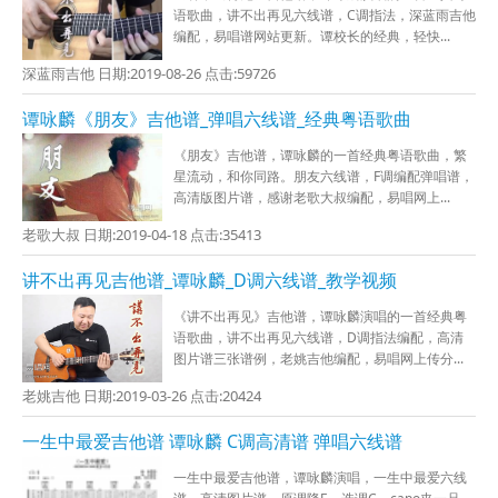
语歌曲，讲不出再见六线谱，C调指法，深蓝雨吉他
编配，易唱谱网站更新。谭校长的经典，轻快...
深蓝雨吉他 日期:2019-08-26 点击:59726
谭咏麟《朋友》吉他谱_弹唱六线谱_经典粤语歌曲
《朋友》吉他谱，谭咏麟的一首经典粤语歌曲，繁
星流动，和你同路。朋友六线谱，F调编配弹唱谱，
高清版图片谱，感谢老歌大叔编配，易唱网上...
老歌大叔 日期:2019-04-18 点击:35413
讲不出再见吉他谱_谭咏麟_D调六线谱_教学视频
《讲不出再见》吉他谱，谭咏麟演唱的一首经典粤
语歌曲，讲不出再见六线谱，D调指法编配，高清
图片谱三张谱例，老姚吉他编配，易唱网上传分...
老姚吉他 日期:2019-03-26 点击:20424
一生中最爱吉他谱 谭咏麟 C调高清谱 弹唱六线谱
一生中最爱吉他谱，谭咏麟演唱，一生中最爱六线