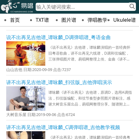
首页
TXT谱
图片谱
弹唱教学
Ukulele谱
说不出再见吉他谱_谭咏麟_D调弹唱谱_粤语金曲
《说不出再见》吉他谱，谭咏麟演唱的一首经典怀
旧粤语歌曲，讲不出再见六线谱，D调和弦编配，
三张弹唱图片谱。易唱网整理上传。金曲《讲不...
山山吉他 日期:2020-09-09 点击:7237
讲不出再见吉他谱_谭咏麟_扫弦版_吉他弹唱演示
谭咏麟《讲不出再见》吉他谱，原调D，选用A调指
法，扫弦版编配，和弦节奏型参照图片谱标注。感
谢大树音乐屋出品，易唱网整理分享。随谱附上...
大树音乐屋 日期:2019-09-06 点击:6724
讲不出再见吉他谱_谭咏麟_C调弹唱谱_吉他教学视频
《讲不出再见》吉他谱，谭咏麟演唱的一首经典粤