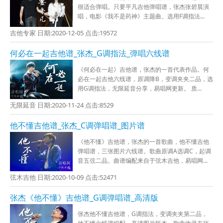
很适合弹唱。只要平凡吉他弹唱谱，张杰张碧晨演
唱，电影《我不是药神》主题曲。选用F调指法...
吉他专家 日期:2020-12-05 点击:19572
何必在一起吉他谱_张杰_G调指法_弹唱六线谱
《何必在一起》吉他谱，张杰的一首代表作品。何
必在一起吉他六线谱，原调降B，变调夹夹二品，选
用G调指法，无限延音分享，易唱网更新。 质...
无限延音 日期:2020-11-24 点击:8529
他不懂吉他谱_张杰_C调弹唱谱_图片谱
《他不懂》吉他谱，张杰的一首歌曲，他不懂吉他
弹唱谱，三张图片六线谱。歌曲原调A选调C，起调
音五弦二品。曲谱编配来自于弦木吉他，易唱网...
弦木吉他 日期:2020-10-09 点击:52471
张杰《他不懂》吉他谱_G调弹唱谱_高清版
张杰他不懂吉他谱，G调指法，变调夹夹第二品，