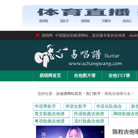
易唱网
中国最好的曲谱网站，提供最丰富的吉他谱、ukule
易唱网首页
吉他图片谱
吉他TXT谱
您的位置：
吉他谱网站首页
>
热门歌手
>
陈粒吉他谱大全
>
华语男歌手
华语女歌手
华语乐队组合
影
英文歌曲吉他谱
民谣歌曲吉他谱
网络歌曲吉
粤语歌曲吉他谱
流行歌曲吉他谱
陈粒吉他