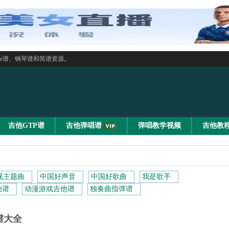
le谱、钢琴谱和简谱资源。
吉他GTP谱
吉他弹唱谱
弹唱教学视频
吉他教
视主题曲
中国好声音
中国好歌曲
我是歌手
他谱
动漫游戏吉他谱
独奏曲指弹谱
谱大全