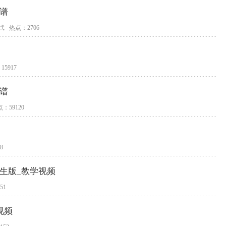
片谱
弌 热点：2706
5917
片谱
：59120
8
女生版_教学视频
51
视频