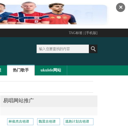
✕
TAG标签
| [
手机版
]
程
热门歌手
ukulele网站
易唱网站推广
林俊杰吉他谱
魏晨吉他谱
逃跑计划吉他谱