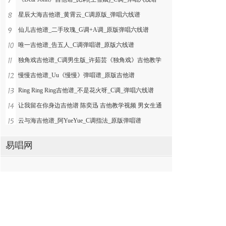
星辰大海吉他谱_黄霄云_C调原版_弹唱六线谱
仙儿吉他谱_二手玫瑰_G调+A调_原版弹唱六线谱
唯一吉他谱_告五人_C调弹唱谱_原版六线谱
独角戏吉他谱_C调男生版_许茹芸《独角戏》吉他教学
慢慢吉他谱_Uu《慢慢》弹唱谱_原版吉他谱
Ring Ring Ring吉他谱_不是花火呀_C调_弹唱六线谱
让我留在你身边吉他谱 陈奕迅 吉他教学视频 男女生通
云与海吉他谱_阿YueYue_C调指法_原版弹唱谱
易唱网