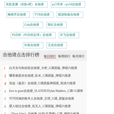
笑影直播（笑影s吧）吉他谱
jrs5号球（jrs54吉他谱
梅艳芳吉他谱
TVB吉他谱
摇滚歌曲吉他谱
Gala吉他谱
韩红吉他谱
约旦杯（约旦杯足球）吉他谱
许飞吉他谱
许嵩吉他谱
王杰吉他谱
吉他谱点击排行榜
每日排行
每周排行
每月排行
白月光与朱砂痣吉他谱_大籽_G调原版_弹唱六线谱
哪里都是你吉他谱_队长_C调原版_弹唱六线谱
张远《嘉宾》吉他谱_G调原版弹唱谱_高清六线谱
love is gone吉他谱_SLANDE/Dylan Matthew_C调+G调弹
可可托海的牧羊人吉他谱_王琪_G调_原版吉他谱
爱人错过吉他谱_告五人_C调原版_弹唱六线谱
《Dear John》吉他谱_比莉(王雪娥)_C调_弹唱六线谱