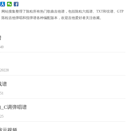
，网站搜集整理了陈粒所有热门歌曲吉他谱，包括陈粒六线谱、TXT和弦谱、GTP
，陈粒吉他弹唱和指弹谱各种编配版本，欢迎吉他爱好者关注收藏。
谱
49
0228
线谱
51
_C调弹唱谱
25
演示视频