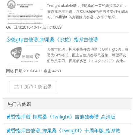
Twilight ukulele谱，押尾桑的一首经典指弹名曲，
黄昏尤克里里谱，喜欢ukulele指弹的琴友们收藏练
习。Twilight 乌克丽丽演奏谱，夕阳于地平...
Oul 日期:2016-10-17 点击:10689
乡愁gtp吉他谱_押尾桑《乡愁》指弹吉他谱
乡愁吉他谱，押尾桑指弹吉他谱《乡愁》gtp谱，曲
谱为GP5格式，配上吉他演奏示范视频，希望琴友
们欣赏学习。押尾桑乡愁《ノスタルジア》吉他...
网络 日期:2016-04-11 点击:4263
共 1 页/10 条记录
热门吉他谱
黄昏指弹谱_押尾桑《Twilight》吉他独奏谱_高清版
黄昏指弹吉他谱_押尾桑《Twilight》十周年版_指弹教