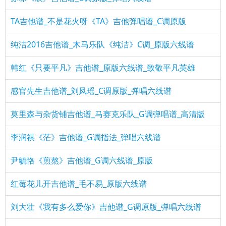
TA吉他谱_不是花火呀《TA》吉他弹唱谱_C调原版
纯洁2016吉他谱_木马乐队《纯洁》C调_原版六线谱
韩红《只要平凡》吉他谱_原版六线谱_致敬平凡英雄
感官先生吉他谱_刘凤瑶_C调原版_弹唱六线谱
莫里森与杂货铺吉他谱_马赛克乐队_G调弹唱谱_高清版
李润祺《茫》吉他谱_G调指法_弹唱六线谱
尹毓恪《煎熬》吉他谱_G调六线谱_原版
红莓花儿开吉他谱_毛不易_原版六线谱
刘大壮《我有多么爱你》吉他谱_G调原版_弹唱六线谱