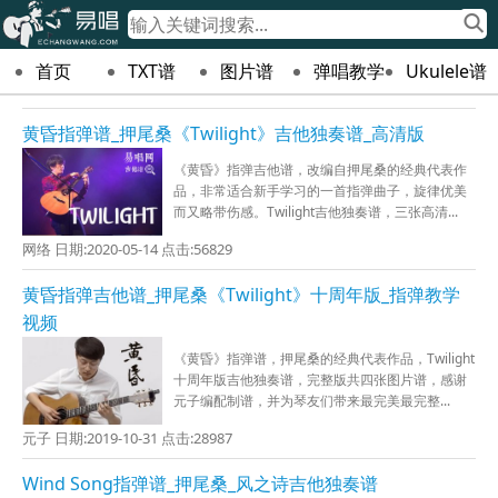
首页
TXT谱
图片谱
弹唱教学
Ukulele谱
黄昏指弹谱_押尾桑《Twilight》吉他独奏谱_高清版
《黄昏》指弹吉他谱，改编自押尾桑的经典代表作
品，非常适合新手学习的一首指弹曲子，旋律优美
而又略带伤感。Twilight吉他独奏谱，三张高清...
网络 日期:2020-05-14 点击:56829
黄昏指弹吉他谱_押尾桑《Twilight》十周年版_指弹教学
视频
《黄昏》指弹谱，押尾桑的经典代表作品，Twilight
十周年版吉他独奏谱，完整版共四张图片谱，感谢
元子编配制谱，并为琴友们带来最完美最完整...
元子 日期:2019-10-31 点击:28987
Wind Song指弹谱_押尾桑_风之诗吉他独奏谱