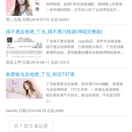
他弹唱谱，选用C和弦原版编配，易唱网上传更新。
一首伤感的情歌，分手的人听了会崩溃也说不...
西二吉他 日期:2018-07-01 点击:54291
猜不透吉他谱_丁当_猜不透六线谱(弹唱完整版)
丁当猜不透吉他谱，capo四品，原声木吉他演奏，
猜不透吉他弹唱谱，六线谱图片格式。丁当苦诉被
束缚的自由，柔弱凝重的嗓音在精致明朗的旋律...
悦音之声 日期:2016-06-11 点击:12513
敢爱敢当吉他谱_丁当_和弦TXT谱
丁当敢爱敢当吉他谱，和弦谱Chord编配，敢爱敢
当吉他弹唱谱，TXT文本谱，一首都会浪漫情歌，
唱出那份勇气与担当，敢当的倔强，不怕逆流而
上...
Davids 日期:2016-04-29 点击:2045
共 1 页/5 条记录