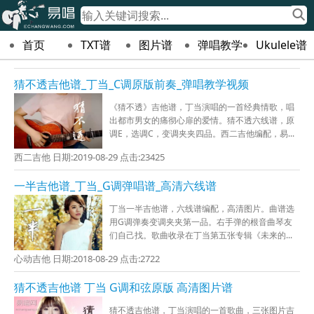
首页
TXT谱
图片谱
弹唱教学
Ukulele谱
猜不透吉他谱_丁当_C调原版前奏_弹唱教学视频
《猜不透》吉他谱，丁当演唱的一首经典情歌，唱
出都市男女的痛彻心扉的爱情。猜不透六线谱，原
调E，选调C，变调夹夹四品。西二吉他编配，易...
西二吉他 日期:2019-08-29 点击:23425
一半吉他谱_丁当_G调弹唱谱_高清六线谱
丁当一半吉他谱，六线谱编配，高清图片。曲谱选
用G调弹奏变调夹夹第一品。右手弹的根音曲琴友
们自己找。歌曲收录在丁当第五张专辑《未来的...
心动吉他 日期:2018-08-29 点击:2722
猜不透吉他谱 丁当 G调和弦原版 高清图片谱
猜不透吉他谱，丁当演唱的一首歌曲，三张图片吉