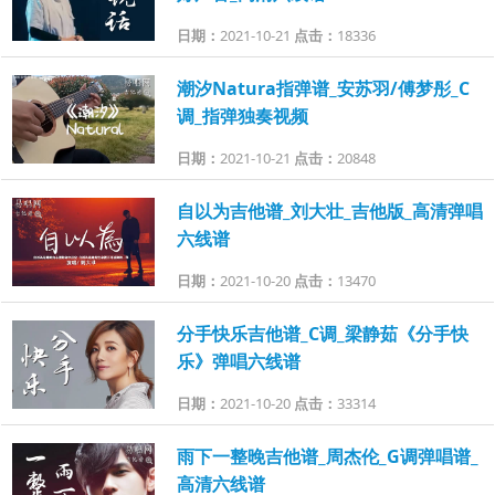
日期：
2021-10-21
点击：
18336
潮汐Natura指弹谱_安苏羽/傅梦彤_C
调_指弹独奏视频
日期：
2021-10-21
点击：
20848
自以为吉他谱_刘大壮_吉他版_高清弹唱
六线谱
日期：
2021-10-20
点击：
13470
分手快乐吉他谱_C调_梁静茹《分手快
乐》弹唱六线谱
日期：
2021-10-20
点击：
33314
雨下一整晚吉他谱_周杰伦_G调弹唱谱_
高清六线谱