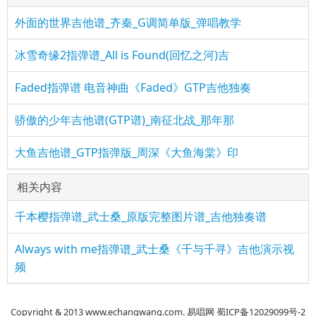
外面的世界吉他谱_齐秦_G调简单版_弹唱教学
冰雪奇缘2指弹谱_All is Found(回忆之河)吉
Faded指弹谱 电音神曲《Faded》GTP吉他独奏
骄傲的少年吉他谱(GTP谱)_南征北战_那年那
大鱼吉他谱_GTP指弹版_周深《大鱼海棠》印
相关内容
千本樱指弹谱_武士桑_原版完整图片谱_吉他独奏谱
Always with me指弹谱_武士桑《千与千寻》吉他演示视
频
Copyright & 2013 www.echangwang.com. 易唱网 蜀ICP备12029099号-2