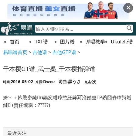
✕
首页
TXT谱
图片谱
弹唱教学
Ukulele谱
易唱谱首页
>
吉他谱
>
吉他GTP谱
>
千本樱GT谱_武士桑_千本樱指弹谱
2016-05-02
Dwee 词曲:黒うさ
次
时间:
来源:
点击:
姝﹀＋妗戝崈鏈ū鍚変粬璋憋紝鍗冩湰妯盙TP鎸囧脊璋辩増
鏈 (责任编辑：?????)
最近关注