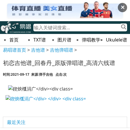
✕
首页
TXT谱
图片谱
弹唱教学
Ukulele谱
易唱谱首页
>
吉他谱
>
吉他弹唱谱
>
初恋吉他谱_回春丹_原版弹唱谱_高清六线谱
时间:2021-09-17 来源:弹手吉他 点击:
次
最近关注