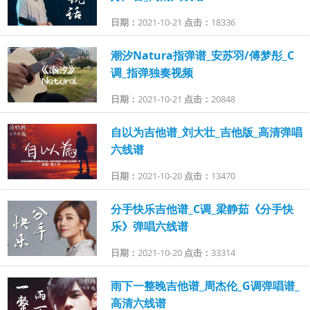
日期：
2021-10-21
点击：
18336
潮汐Natura指弹谱_安苏羽/傅梦彤_C
调_指弹独奏视频
日期：
2021-10-21
点击：
20848
自以为吉他谱_刘大壮_吉他版_高清弹唱
六线谱
日期：
2021-10-20
点击：
13470
分手快乐吉他谱_C调_梁静茹《分手快
乐》弹唱六线谱
日期：
2021-10-20
点击：
33314
雨下一整晚吉他谱_周杰伦_G调弹唱谱_
高清六线谱