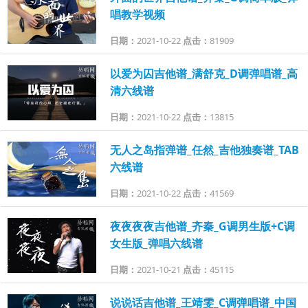
唱教学视频
日期：
2021-10-22
点击：
81909
以爱为囚吉他谱_满舒克_D调弹唱谱_高
清六线谱
日期：
2021-10-22
点击：
13815
无人之岛指弹谱_任然_吉他独奏谱_TAB
六线谱
日期：
2021-10-22
点击：
41569
夜夜夜夜吉他谱_齐秦_G调男生版+C调
女生版_弹唱六线谱
日期：
2021-10-21
点击：
45115
说说话吉他谱_王靖雯_C调弹唱谱_中国