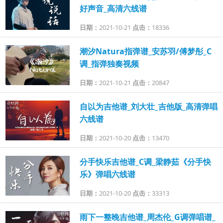
好声音_高清六线谱
日期：
2021-10-21
点击：
18336
潮汐Natura指弹谱_安苏羽/傅梦彤_C
调_指弹独奏视频
日期：
2021-10-21
点击：
20847
自以为吉他谱_刘大壮_吉他版_高清弹唱
六线谱
日期：
2021-10-20
点击：
13470
分手快乐吉他谱_C调_梁静茹《分手快
乐》弹唱六线谱
日期：
2021-10-20
点击：
33313
雨下一整晚吉他谱_周杰伦_G调弹唱谱_