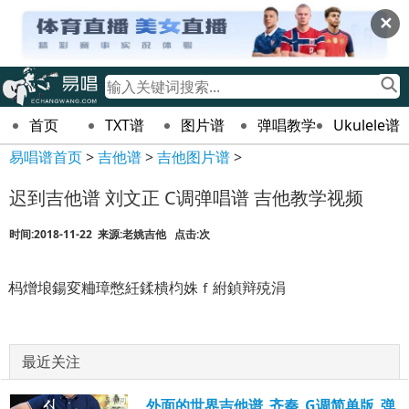
✕
首页
TXT谱
图片谱
弹唱教学
Ukulele谱
易唱谱首页
>
吉他谱
>
吉他图片谱
>
迟到吉他谱 刘文正 C调弹唱谱 吉他教学视频
时间:2018-11-22 来源:老姚吉他 点击:
次
杩熷埌鍚変粬璋憋紝鍒樻枃姝ｆ紨鍞辩殑涓
最近关注
外面的世界吉他谱_齐秦_G调简单版_弹