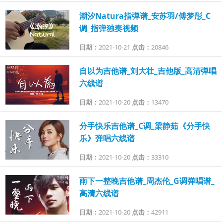
潮汐Natura指弹谱_安苏羽/傅梦彤_C
调_指弹独奏视频
日期：
2021-10-21
点击：
20846
自以为吉他谱_刘大壮_吉他版_高清弹唱
六线谱
日期：
2021-10-20
点击：
13470
分手快乐吉他谱_C调_梁静茹《分手快
乐》弹唱六线谱
日期：
2021-10-20
点击：
33310
雨下一整晚吉他谱_周杰伦_G调弹唱谱_
高清六线谱
日期：
2021-10-20
点击：
42911