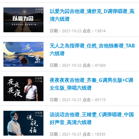
以爱为囚吉他谱_满舒克_D调弹唱谱_高
清六线谱
日期：
2021-10-22
点击：
13814
无人之岛指弹谱_任然_吉他独奏谱_TAB
六线谱
日期：
2021-10-22
点击：
41569
夜夜夜夜吉他谱_齐秦_G调男生版+C调
女生版_弹唱六线谱
日期：
2021-10-21
点击：
45115
说说话吉他谱_王靖雯_C调弹唱谱_中国
好声音_高清六线谱
日期：
2021-10-21
点击：
18335