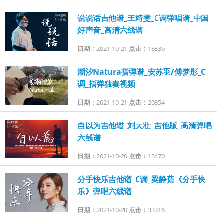
说说话吉他谱_王靖雯_C调弹唱谱_中国
好声音_高清六线谱
日期：
2021-10-21
点击：
18336
潮汐Natura指弹谱_安苏羽/傅梦彤_C
调_指弹独奏视频
日期：
2021-10-21
点击：
20854
自以为吉他谱_刘大壮_吉他版_高清弹唱
六线谱
日期：
2021-10-20
点击：
13470
分手快乐吉他谱_C调_梁静茹《分手快
乐》弹唱六线谱
日期：
2021-10-20
点击：
33316