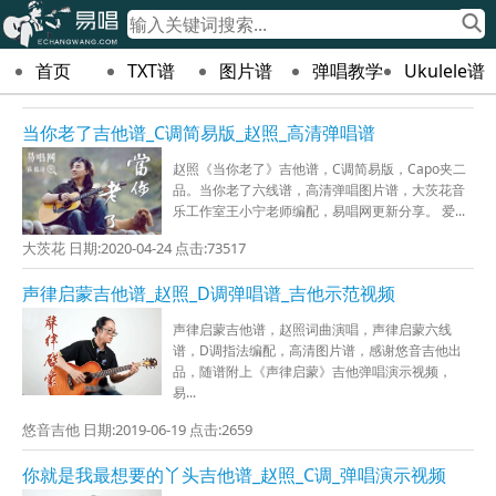
首页
TXT谱
图片谱
弹唱教学
Ukulele谱
当你老了吉他谱_C调简易版_赵照_高清弹唱谱
赵照《当你老了》吉他谱，C调简易版，Capo夹二
品。当你老了六线谱，高清弹唱图片谱，大茨花音
乐工作室王小宁老师编配，易唱网更新分享。 爱...
大茨花 日期:2020-04-24 点击:73517
声律启蒙吉他谱_赵照_D调弹唱谱_吉他示范视频
声律启蒙吉他谱，赵照词曲演唱，声律启蒙六线
谱，D调指法编配，高清图片谱，感谢悠音吉他出
品，随谱附上《声律启蒙》吉他弹唱演示视频，
易...
悠音吉他 日期:2019-06-19 点击:2659
你就是我最想要的丫头吉他谱_赵照_C调_弹唱演示视频