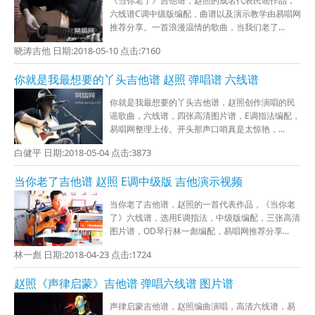
《当你老了》吉他谱，赵照的成名代表民谣作品，
六线谱C调中级版编配，曲谱以及演示教学由易唱网
推荐分享。一首浪漫温情的歌曲，当我们老了...
晓涛吉他 日期:2018-05-10 点击:7160
你就是我最想要的丫头吉他谱 赵照 弹唱谱 六线谱
你就是我最想要的丫头吉他谱，赵照创作演唱的民
谣歌曲，六线谱，四张高清图片谱，E调指法编配，
易唱网整理上传。开头那声口哨真是太惊艳，...
白健平 日期:2018-05-04 点击:3873
当你老了吉他谱 赵照 E调中级版 吉他演示视频
当你老了吉他谱，赵照的一首代表作品，《当你老
了》六线谱，选用E调指法，中级版编配，三张高清
图片谱，OD琴行林一彪编配，易唱网推荐分享...
林一彪 日期:2018-04-23 点击:1724
赵照《声律启蒙》吉他谱 弹唱六线谱 图片谱
声律启蒙吉他谱，赵照编曲演唱，高清六线谱，易