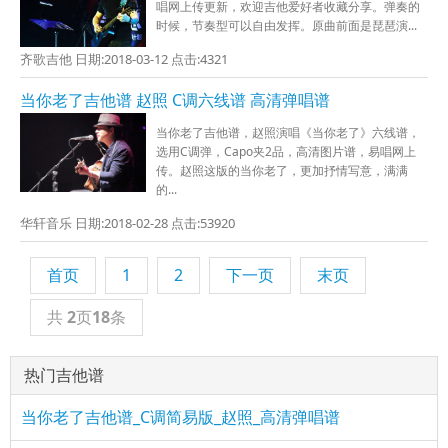
唱网上传更新，欢迎吉他爱好者收藏分享。弹奏的
时候，节奏型可以自由发挥。原曲前面是琵琶演...
齐歌吉他 日期:2018-03-12 点击:4321
当你老了吉他谱 赵照 C调六线谱 高清弹唱谱
当你老了吉他谱，赵照演唱《当你老了》六线谱，
选用C调弹，Capo夹2品，高清图片谱，易唱网上
传。赵照这版的当你老了，更加抒情写意，满满
的...
华轩音乐 日期:2018-02-28 点击:53920
首页
1
2
下一页
末页
共
2
页
18
条
热门吉他谱
当你老了吉他谱_C调简易版_赵照_高清弹唱谱