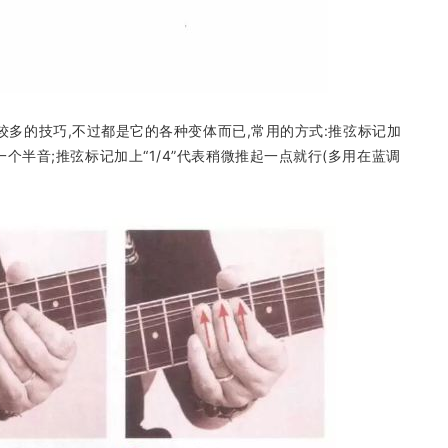
较多的技巧,不过都是它的各种变体而已,常用的方式:推弦标记加
表推一个半音;推弦标记加上“1/4”代表稍微推起一点就行(多用在蓝调