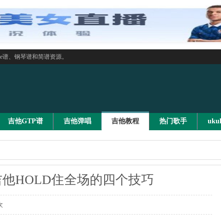
le谱、钢琴谱和简谱资源。
吉他GTP谱
吉他弹唱
吉他教程
热门歌手
uku
吉他HOLD住全场的四个技巧
次