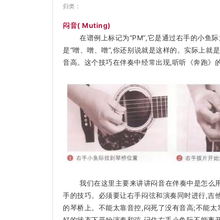
归类：
闷音( Muting)
在谱例上标记为“PM”,它是通过右手的小鱼
是“噌、噌、噌”,你还别说就是这样的。实际上就
音高。这个技巧在伴奏中经常出现,听听《奔跑》
我们在这里主要来讲讲闷音在伴奏中是怎么用
手的技巧。必须要让右手闷弦和演奏同时进行,吉
的琴桥上。不能太靠音控,闷死了没有音高;不能
好的状态下开始演奏和弦,记住右手小鱼际不能离