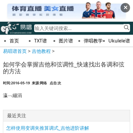
✕
首页
TXT谱
图片谱
弹唱教学
Ukulele谱
易唱谱首页
>
吉他教程
>
如何学会掌握吉他和弦调性_快速找出各调和弦
的方法
时间:2016-05-19 来源:网络 点击:
次
瀛﹁繃涓
最近关注
怎样使用变调夹推算调式_吉他进阶讲解