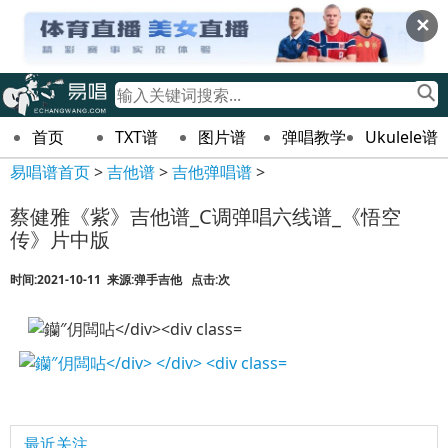
✕
首页
TXT谱
图片谱
弹唱教学
Ukulele谱
易唱谱首页
>
吉他谱
>
吉他弹唱谱
>
蔡健雅《紫》吉他谱_C调弹唱六线谱_《悟空
传》片中版
时间:2021-10-11 来源:弹手吉他 点击:
次
最近关注