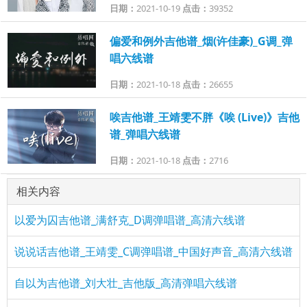
日期：
2021-10-19
点击：
39352
偏爱和例外吉他谱_烟(许佳豪)_G调_弹
唱六线谱
日期：
2021-10-18
点击：
26655
唉吉他谱_王靖雯不胖《唉 (Live)》吉他
谱_弹唱六线谱
日期：
2021-10-18
点击：
2716
相关内容
以爱为囚吉他谱_满舒克_D调弹唱谱_高清六线谱
说说话吉他谱_王靖雯_C调弹唱谱_中国好声音_高清六线谱
自以为吉他谱_刘大壮_吉他版_高清弹唱六线谱